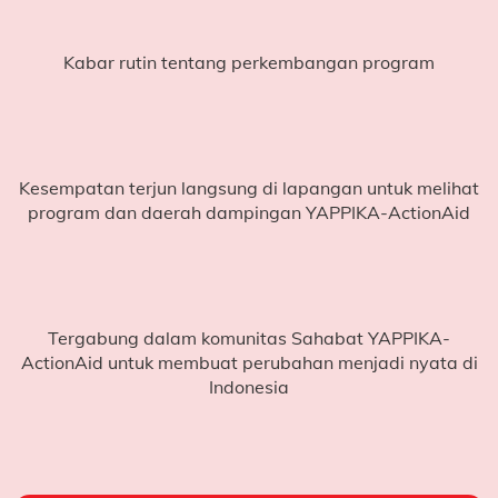
Mari Ambil Bagian
Kabar rutin tentang perkembangan program
Setiap
Rp155.000
yang terkumpul dapat membantu
menyediakan
dukungan belajar bagi satu anak
, yang
meliputi:
Buku tulis
Kesempatan terjun langsung di lapangan untuk melihat
program dan daerah dampingan YAPPIKA-ActionAid
Buku gambar
Alat tulis lengkap dan pensil gambar
Serta pendampingan belajar yang membantu
anak-anak mengejar ketertinggalan membaca dan
menulis
Tergabung dalam komunitas Sahabat YAPPIKA-
ActionAid untuk membuat perubahan menjadi nyata di
Sederhana, tetapi krusial.
Indonesia
Bagi sebagian anak, memiliki alat belajar dasar seperti
ini
bukan sesuatu yang mudah mereka miliki.