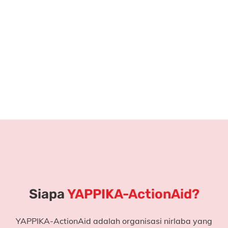
Tanpa kemampuan ini, anak-anak akan terus
tertinggal.
Di kota-kota besar, anak-anak sudah lancar membaca
sejak dini.
Sementara di daerah seperti Bima, anak-anak masih
berjuang mengenal huruf.
Di sinilah literasi menjadi soal
hak dan keadilan
.
Siapa
YAPPIKA-ActionAid?
YAPPIKA-ActionAid adalah organisasi nirlaba yang