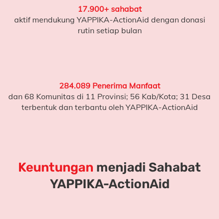
17.900+ sahabat
aktif mendukung YAPPIKA-ActionAid dengan donasi
(L - untuk literasi)
rutin setiap bulan
Harapan Itu Nyata
Pendekatan belajar yang tepat dan dukungan yang
konsisten terbukti membawa perubahan.
284.089 Penerima Manfaat
dan 68 Komunitas di 11 Provinsi; 56 Kab/Kota; 31 Desa
Di
SDN Sowa
, pendampingan belajar bersama
terbentuk dan terbantu oleh YAPPIKA-ActionAid
YAPPIKA-ActionAid berhasil menurunkan angka anak
yang belum bisa membaca menjadi
11,63%
.
Anak-anak menjadi lebih percaya diri
Guru-guru lebih siap mendampingi proses belajar
Keuntungan
menjadi Sahabat
Melihat perubahan seperti ini membuat saya semakin
YAPPIKA-ActionAid
yakin bahwa
dukungan kecil dari banyak orang dapat
membawa dampak yang nyata.