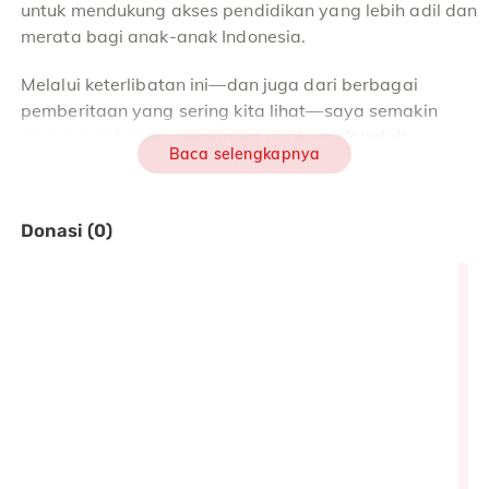
untuk mendukung akses pendidikan yang lebih adil dan
merata bagi anak-anak Indonesia.
Melalui keterlibatan ini—dan juga dari berbagai
pemberitaan yang sering kita lihat—saya semakin
menyadari bahwa
semangat anak-anak untuk
Baca selengkapnya
bersekolah sangat besar
.
Namun sayangnya,
kesempatan belajar yang mereka
Donasi (0)
dapatkan masih jauh dari layak.
Realita yang Dihadapi Anak-Anak
di Bima
Di
8 sekolah dasar dampingan YAPPIKA-ActionAid di
Kabupaten Bima
, terdapat
888 anak
yang bersekolah
(470 laki-laki dan 418 perempuan).
Mereka belajar di ruang kelas dengan kondisi yang