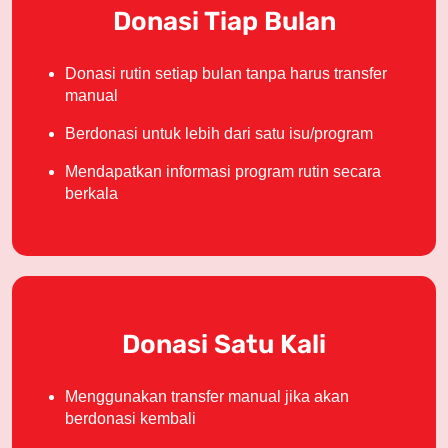
Sederhana? Ya. Tapi krusial.
Donasi Tiap Bulan
Bagi sebagian anak, memiliki alat belajar dasar seperti ini
adalah kemewahan yang tidak pernah mereka bayangkan.
Donasi rutin setiap bulan tanpa harus transfer
manual
Satu Kebaikan, Dampak Panjang
Berdonasi untuk lebih dari satu isu/program
Mendapatkan informasi program rutin secara
Bagi kita, ini mungkin hanya satu donasi.
berkala
Namun bagi mereka, ini bisa menjadi:
• Alat belajar pertama yang benar-benar mereka miliki
sendiri
• Keberanian untuk datang ke sekolah tanpa rasa minder
• Keyakinan bahwa keterbatasan ekonomi tidak harus
Donasi Satu Kali
mematikan harapan
Menggunakan transfer manual jika akan
Saya percaya perubahan besar sering dimulai dari
berdonasi kembali
langkah-langkah kecil yang dilakukan bersama.