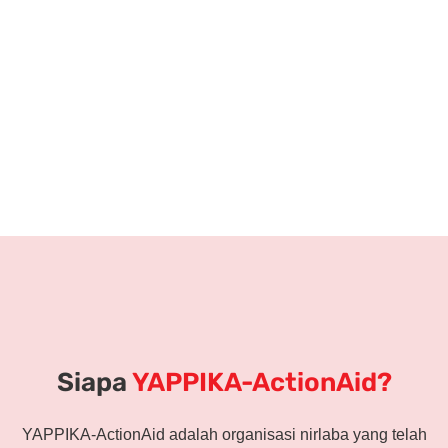
Bukan karena mereka malas atau tidak mampu, tetapi
karena belum mendapatkan kesempatan belajar yang
sama.
Di kota-kota besar, banyak anak sudah lancar membaca
sejak usia dini. Sementara itu, di daerah seperti Bima,
masih banyak anak yang sedang berjuang mengenal
huruf.
Literasi bukan sekadar kemampuan membaca. Ini
tentang kesempatan. Tentang masa depan. Tentang
hak setiap anak untuk belajar dengan layak.
Siapa
YAPPIKA-ActionAid?
YAPPIKA-ActionAid adalah organisasi nirlaba yang telah