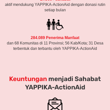
aktif mendukung YAPPIKA-ActionAid dengan donasi rutin
setiap bulan
(L - untuk literasi)
284.089 Penerima Manfaat
Harapan Itu Nyata
dan 68 Komunitas di 11 Provinsi; 56 Kab/Kota; 31 Desa
terbentuk dan terbantu oleh YAPPIKA-ActionAid
Kabar baiknya, perubahan bisa terjadi.
Di SDN Sowa, program pendampingan belajar
bersama YAPPIKA-ActionAid berhasil menurunkan
angka anak yang belum bisa membaca hingga menjadi
Keuntungan
menjadi Sahabat
11,63%.
YAPPIKA-ActionAid
Anak-anak yang tadinya malu mengangkat tangan, kini
berani menjawab. Guru-guru yang tadinya kewalahan, kini
lebih siap mendampingi.