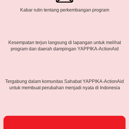
Harapan itu nyata—dan bisa diperluas jika lebih
Kabar rutin tentang perkembangan program
banyak orang ikut mengambil bagian.
Mari Ambil Bagian
Di momen special saya, saya ingin mengajak teman-
Kesempatan terjun langsung di lapangan untuk melihat
program dan daerah dampingan YAPPIKA-ActionAid
teman dan keluarga untuk bersama-sama memberikan
kesempatan belajar bagi anak-anak Bima.
Setiap Rp155.000 yang terlumpul dapat membantu
menyediakan dukungan belajar bagi satu anak,
Tergabung dalam komunitas Sahabat YAPPIKA-ActionAid
meliputi:
untuk membuat perubahan menjadi nyata di Indonesia
• Buku tulis dan buku gambar
• Alat tulis lengkap dan pensil warna
• Pendampingan belajar untuk membantu mereka
mengejar ketertinggalan membaca dan menulis