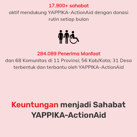
17.900+ sahabat
aktif mendukung YAPPIKA-ActionAid dengan donasi
(L - untuk literasi)
rutin setiap bulan
Harapan Itu Nyata
Pendekatan belajar yang tepat dan dukungan yang
konsisten terbukti membawa perubahan.
284.089 Penerima Manfaat
dan 68 Komunitas di 11 Provinsi; 56 Kab/Kota; 31 Desa
Di
SDN Sowa
, pendampingan belajar bersama
terbentuk dan terbantu oleh YAPPIKA-ActionAid
YAPPIKA-ActionAid berhasil menurunkan angka anak
yang belum bisa membaca menjadi
11,63%
.
Anak-anak menjadi lebih percaya diri
Guru-guru lebih siap mendampingi proses belajar
Keuntungan
menjadi Sahabat
Melihat perubahan seperti ini membuat saya semakin
YAPPIKA-ActionAid
yakin bahwa
dukungan kecil dari banyak orang dapat
membawa dampak yang nyata.