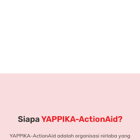
Tanpa kemampuan ini, anak-anak akan terus
tertinggal.
Di kota-kota besar, anak-anak sudah lancar membaca
sejak dini.
Sementara di daerah seperti Bima, anak-anak masih
berjuang mengenal huruf.
Di sinilah literasi menjadi soal
hak dan keadilan
.
Siapa
YAPPIKA-ActionAid?
YAPPIKA-ActionAid adalah organisasi nirlaba yang