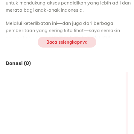
untuk mendukung akses pendidikan yang lebih adil dan
merata bagi anak-anak Indonesia.
Melalui keterlibatan ini—dan juga dari berbagai
pemberitaan yang sering kita lihat—saya semakin
menyadari bahwa
semangat anak-anak untuk
Baca selengkapnya
bersekolah sangat besar
.
Namun sayangnya,
kesempatan belajar yang mereka
Donasi (0)
dapatkan masih jauh dari layak.
Realita yang Dihadapi Anak-Anak
di Bima
Di
8 sekolah dasar dampingan YAPPIKA-ActionAid di
Kabupaten Bima
, terdapat
888 anak
yang bersekolah
(470 laki-laki dan 418 perempuan).
Mereka belajar di ruang kelas dengan kondisi yang