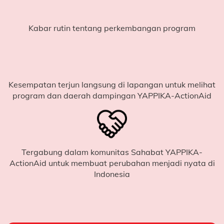
Mari Ambil Bagian
Kabar rutin tentang perkembangan program
Setiap
Rp155.000
yang terkumpul dapat membantu
menyediakan
dukungan belajar bagi satu anak
, yang
meliputi:
Buku tulis
Kesempatan terjun langsung di lapangan untuk melihat
program dan daerah dampingan YAPPIKA-ActionAid
Buku gambar
Alat tulis lengkap dan pensil gambar
Serta pendampingan belajar yang membantu
anak-anak mengejar ketertinggalan membaca dan
menulis
Tergabung dalam komunitas Sahabat YAPPIKA-
ActionAid untuk membuat perubahan menjadi nyata di
Sederhana, tetapi krusial.
Indonesia
Bagi sebagian anak, memiliki alat belajar dasar seperti
ini
bukan sesuatu yang mudah mereka miliki.