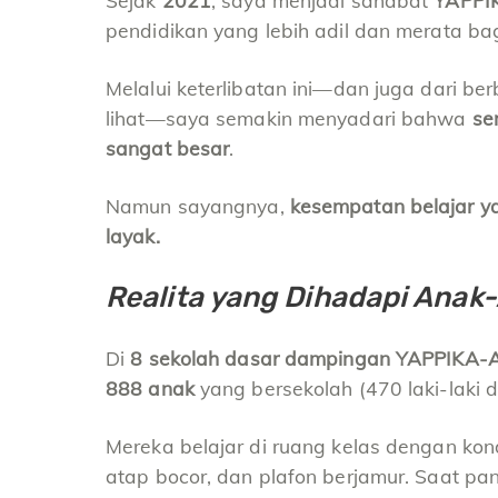
Sejak
2021
, saya menjadi sahabat
YAPPI
pendidikan yang lebih adil dan merata ba
Melalui keterlibatan ini—dan juga dari be
lihat—saya semakin menyadari bahwa
se
sangat besar
.
Namun sayangnya,
kesempatan belajar y
layak.
Realita yang Dihadapi Anak
Di
8 sekolah dasar dampingan YAPPIKA-A
888 anak
yang bersekolah (470 laki-laki
Mereka belajar di ruang kelas dengan kond
atap bocor, dan plafon berjamur. Saat pa