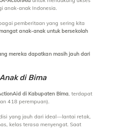
KA-ActionAid
untuk mendukung akses
gi anak-anak Indonesia.
rbagai pemberitaan yang sering kita
mangat anak-anak untuk bersekolah
ang mereka dapatkan masih jauh dari
-Anak di Bima
ctionAid di Kabupaten Bima
, terdapat
 dan 418 perempuan).
isi yang jauh dari ideal—lantai retak,
nas, kelas terasa menyengat. Saat