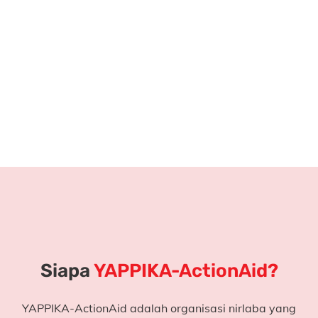
Tanpa kemampuan ini, anak-anak akan terus
tertinggal.
Di kota-kota besar, anak-anak sudah lancar membaca
sejak dini.
Sementara di daerah seperti Bima, anak-anak masih
berjuang mengenal huruf.
Di sinilah literasi menjadi soal
hak dan keadilan
.
Siapa
YAPPIKA-ActionAid?
YAPPIKA-ActionAid adalah organisasi nirlaba yang