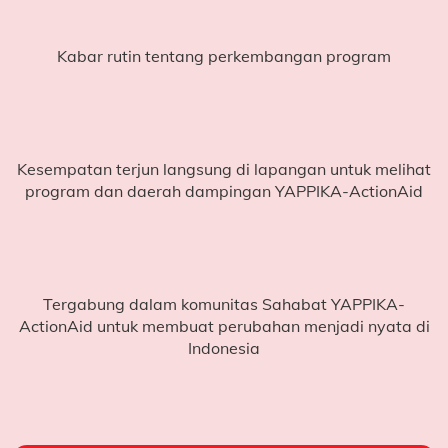
Mari Ambil Bagian
Kabar rutin tentang perkembangan program
Setiap
Rp155.000
yang terkumpul dapat membantu
menyediakan
dukungan belajar bagi satu anak
, yang
meliputi:
Buku tulis
Kesempatan terjun langsung di lapangan untuk melihat
program dan daerah dampingan YAPPIKA-ActionAid
Buku gambar
Alat tulis lengkap dan pensil gambar
Serta pendampingan belajar yang membantu
anak-anak mengejar ketertinggalan membaca dan
menulis
Tergabung dalam komunitas Sahabat YAPPIKA-
ActionAid untuk membuat perubahan menjadi nyata di
Sederhana, tetapi krusial.
Indonesia
Bagi sebagian anak, memiliki alat belajar dasar seperti
ini
bukan sesuatu yang mudah mereka miliki.