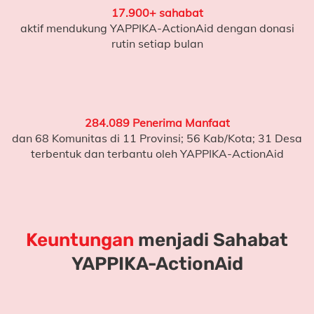
17.900+ sahabat
aktif mendukung YAPPIKA-ActionAid dengan donasi
(L - untuk literasi)
rutin setiap bulan
Harapan Itu Nyata
Pendekatan belajar yang tepat dan dukungan yang
konsisten terbukti membawa perubahan.
284.089 Penerima Manfaat
dan 68 Komunitas di 11 Provinsi; 56 Kab/Kota; 31 Desa
Di
SDN Sowa
, pendampingan belajar bersama
terbentuk dan terbantu oleh YAPPIKA-ActionAid
YAPPIKA-ActionAid berhasil menurunkan angka anak
yang belum bisa membaca menjadi
11,63%
.
Anak-anak menjadi lebih percaya diri
Guru-guru lebih siap mendampingi proses belajar
Keuntungan
menjadi Sahabat
Melihat perubahan seperti ini membuat saya semakin
YAPPIKA-ActionAid
yakin bahwa
dukungan kecil dari banyak orang dapat
membawa dampak yang nyata.