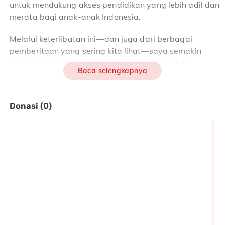
untuk mendukung akses pendidikan yang lebih adil dan
merata bagi anak-anak Indonesia.
Melalui keterlibatan ini—dan juga dari berbagai
pemberitaan yang sering kita lihat—saya semakin
menyadari bahwa
semangat anak-anak untuk
Baca selengkapnya
bersekolah sangat besar
.
Namun sayangnya,
kesempatan belajar yang mereka
Donasi (0)
dapatkan masih jauh dari layak.
Realita yang Dihadapi Anak-Anak
di Bima
Di
8 sekolah dasar dampingan YAPPIKA-ActionAid di
Kabupaten Bima
, terdapat
888 anak
yang bersekolah
(470 laki-laki dan 418 perempuan).
Mereka belajar di ruang kelas dengan kondisi yang