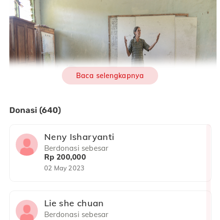
Baca selengkapnya
Donasi (640)
Neny Isharyanti
Berdonasi sebesar
Rp 200,000
02 May 2023
Dipayungi plafon kayu yang menganga, didasari ubin
Lie she chuan
batu yang retak dan bergelombang, dikelilingi kaca
Berdonasi sebesar
jendela yang sebagian sudah terlepas, dan dilengkapi