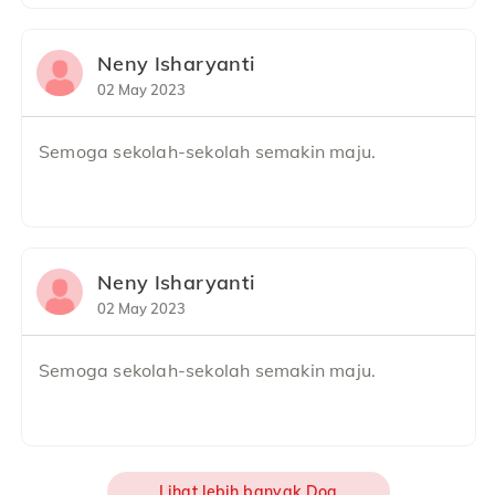
Neny Isharyanti
Berdonasi sebesar
Neny Isharyanti
Rp 200,000
02 May 2023
02 May 2023
Semoga sekolah-sekolah semakin maju.
Lie she chuan
Berdonasi sebesar
Rp 150,000
20 December 2022
Neny Isharyanti
02 May 2023
Lihat lebih banyak Donatur
Semoga sekolah-sekolah semakin maju.
Lihat lebih banyak Doa