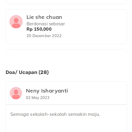
gedung baru untuk belajar.
Lie she chuan
Berdonasi sebesar
Rp 150,000
20 December 2022
Anonim
Berdonasi sebesar
Rp 10,000
Doa/ Ucapan (28)
18 October 2022
Neny Isharyanti
yoirTEST
02 May 2023
Berdonasi sebesar
Rp 50,000
Semoga sekolah-sekolah semakin maju.
17 October 2022