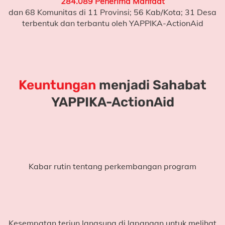
284.089 Penerima Manfaat
dan 68 Komunitas di 11 Provinsi; 56 Kab/Kota; 31 Desa
Perbaikan ruang kelas rusak dan pembangunan
terbentuk dan terbantu oleh YAPPIKA-ActionAid
ruang kelas baru
Pembangunan toilet terpisah antara laki-laki dan
baru
Penyediaan pompa air untuk sanitasi sekolah
Keuntungan
menjadi Sahabat
YAPPIKA-ActionAid
YAPPIKA-ActionAid
tidak bisa berjalan sendiri dan
butuh bantuanmu
dalam membuat perubahan ini.
Maukah kamu ikut menuliskan cerita yang mengubah
kondisi mereka? Klik
Donasi Sekarang
.
Kabar rutin tentang perkembangan program
Publish : Kamis, 21 April 2022
Kesempatan terjun langsung di lapangan untuk melihat